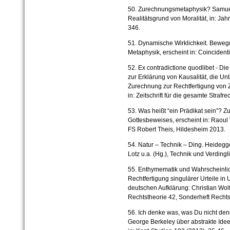
50. Zurechnungsmetaphysik? Samuel 
Realitätsgrund von Moralität, in: Jah
346.
51. Dynamische Wirklichkeit. Bewegun
Metaphysik, erscheint in: Coincident
52. Ex contradictione quodlibet - Di
zur Erklärung von Kausalität, die Un
Zurechnung zur Rechtfertigung von 
in: Zeitschrift für die gesamte Straf
53. Was heißt “ein Prädikat sein”? Z
Gottesbeweises, erscheint in: Raoul 
FS Robert Theis, Hildesheim 2013.
54. Natur – Technik – Ding. Heidegge
Lotz u.a. (Hg.), Technik und Verdin
55. Enthymematik und Wahrscheinlic
Rechtfertigung singulärer Urteile in
deutschen Aufklärung: Christian Wolf
Rechtstheorie 42, Sonderheft Rechts
56. Ich denke was, was Du nicht den
George Berkeley über abstrakte Idee