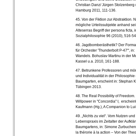
Christian Danz/ Jürgen Stolzenberg 
Hamburg 2011, 111-136.
45. Von der Fiktion zur Abstraktion
mögliche Urteilssubjekte anhand se
Alteserras Begriff der persona ficta, 
Sozialphilosophie 96 (2010), 516-54
46. Jagdbomberästhetik? Der Forma
für Orchester 'Thunderbolt P-47'", in:
Wandels. Bohuslav Martinu in der Mu
Kassel u.a. 2010, 161-188.
47. Betrunkene Professoren und mörd
und Individualität in der Philosophie 
Baumgarten, erscheint in: Stephan K
Tübingen 2013.
48. The Real Possibility of Freedom.
Willpower in "Concordia" I, erscheint
Kaufmann (Hg.), A Companion to Lui
49. „Nichts zu viel“. Vom Nutzen und 
Lebenspraxis im Zeitalter der Aufklä
Baumgartens, in: Simone Zurbuchen/ 
la thérorie à la action – Von der The