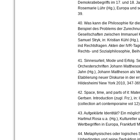
Demokratiebegriffs im 17. und 18. Jah
Rosemarie Lühr (Hg.), Europa und se
39.
40. Was kann die Philosophie für di
Beispiel des Problems der Zurechnu
Gesellschaften zwischen Immanuel 
Samuel Stryk, in: Kristian Kühl (Hg.
ind Rechtsfragen. Akten der IVR-Ta
Rechts- und Sozialphilosophie, Beihe
41. Sinnesurteil, Mode und Erfolg. 
Orchesterschriften Johann Mattheso
Jahn (Hg.), Johann Mattheson als Ver
Etablierung neuer Diskurse in der er
Hildesheim/ New York 2010, 347-36
42. Space, time, and parts of it: Mater
Gertsen. Introduction (zugl. Frz.), i
(collection art contemporaine vol 12)
43. Aufgeklärte Identität? Ein möglic
Hartmut Rosa u.a. (Hg.), Kultureller
Wertbegriffen in Europa, Frankfurt/ 
44. Metaphysisches oder logisches 
Unbedingten und seine Deduktion in 