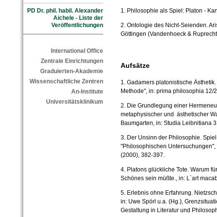
PD Dr. phil. habil. Alexander
1. Philosophie als Spiel: Platon - Ka
Aichele - Liste der
Veröffentlichungen
2. Ontologie des Nicht-Seienden. Ar
Göttingen (Vandenhoeck & Ruprecht
International Office
Zentrale Einrichtungen
Aufsätze
Graduierten-Akademie
Wissenschaftliche Zentren
1. Gadamers platonistische Ästhetik.
Methode", in: prima philosophia 12/2
An-Institute
Universitätsklinikum
2. Die Grundlegung einer Hermeneut
metaphysischer und ästhetischer Wah
Baumgarten, in: Studia Leibnitiana 3
3. Der Unsinn der Philosophie. Spiel
"Philosophischen Untersuchungen", 
(2000), 382-397.
4. Platons glückliche Tote. Warum fü
Schönes sein müßte., in: L`art macab
5. Erlebnis ohne Erfahrung. Nietzsc
in: Uwe Spörl u.a. (Hg.), Grenzsit
Gestaltung in Literatur und Philosop