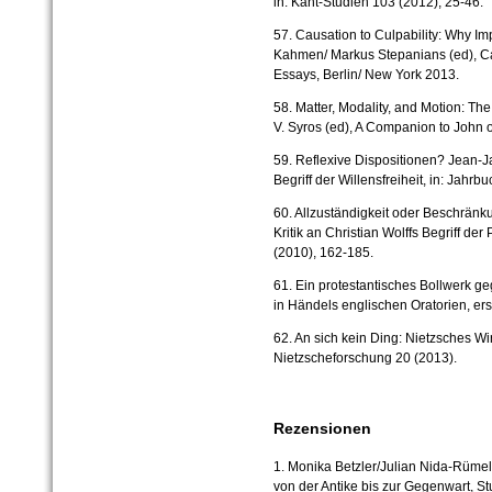
in: Kant-Studien 103 (2012), 25-46.
57. Causation to Culpability: Why Imp
Kahmen/ Markus Stepanians (ed), Cau
Essays, Berlin/ New York 2013.
58. Matter, Modality, and Motion: The
V. Syros (ed), A Companion to John 
59. Reflexive Dispositionen? Jean-
Begriff der Willensfreiheit, in: Jahrb
60. Allzuständigkeit oder Beschrän
Kritik an Christian Wolffs Begriff der 
(2010), 162-185.
61. Ein protestantisches Bollwerk
in Händels englischen Oratorien, er
62. An sich kein Ding: Nietzsches Wir
Nietzscheforschung 20 (2013).
Rezensionen
1. Monika Betzler/Julian Nida-Rümel
von der Antike bis zur Gegenwart, Stut