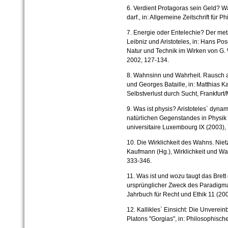
6. Verdient Protagoras sein Geld? W
darf., in: Allgemeine Zeitschrift für 
7. Energie oder Entelechie? Der m
Leibniz und Aristoteles, in: Hans Pos
Natur und Technik im Wirken von G.
2002, 127-134.
8. Wahnsinn und Wahrheit. Rausch al
und Georges Bataille, in: Matthias 
Selbstverlust durch Sucht, Frankfurt
9. Was ist physis? Aristoteles` dyn
natürlichen Gegenstandes in Physik 
universitaire Luxembourg IX (2003), 
10. Die Wirklichkeit des Wahns. Nietz
Kaufmann (Hg.), Wirklichkeit und Wa
333-346.
11. Was ist und wozu taugt das Bre
ursprünglicher Zweck des Paradigma
Jahrbuch für Recht und Ethik 11 (20
12. Kallikles` Einsicht: Die Unverein
Platons "Gorgias", in: Philosophisc