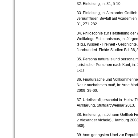
32. Einleitung, in: 31, 5-10.
33. Einleitung, in: Alexander Gottl
vernünfftigen Beyfall auf Academien (
31, 271-282.
34. Philosophie zur Herstellung der
Weltkriegs-Fichteanismus, in: Jürge
(Hg.), Wissen - Freiheit - Geschichte
Jahrhundert: Fichte-Studien Bd. 36
35. Persona naturalis und persona m
juristischer Personen nach Kant, in:
1-21.
36. Finalursache und Vollkommenheit
Natur nachahmen muß, in: Arne Moritz
2009, 39-60.
37. Urteilskraft, erscheint in: Hein
Aufklärung, Stuttgart/Weimar 2013.
38. Einleitung, in: Johann Gottlieb F
v. Alexander Aichele), Hamburg 2008
588].
39. Vom geringsten Übel zur Republ