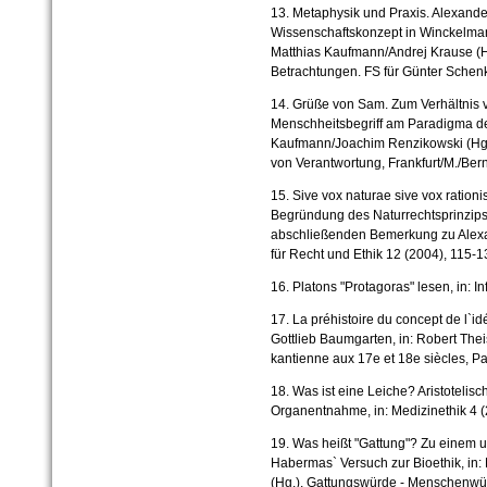
13. Metaphysik und Praxis. Alexand
Wissenschaftskonzept in Winckelma
Matthias Kaufmann/Andrej Krause (H
Betrachtungen. FS für Günter Schenk
14. Grüße von Sam. Zum Verhältnis 
Menschheitsbegriff am Paradigma der
Kaufmann/Joachim Renzikowski (Hg.)
von Verantwortung, Frankfurt/M./Be
15. Sive vox naturae sive vox ration
Begründung des Naturrechtsprinzips 
abschließenden Bemerkung zu Alexa
für Recht und Ethik 12 (2004), 115-1
16. Platons "Protagoras" lesen, in: I
17. La préhistoire du concept de l`i
Gottlieb Baumgarten, in: Robert Thei
kantienne aux 17e et 18e siècles, Pa
18. Was ist eine Leiche? Aristoteli
Organentnahme, in: Medizinethik 4 (
19. Was heißt "Gattung"? Zu einem u
Habermas` Versuch zur Bioethik, in
(Hg.), Gattungswürde - Menschenwür