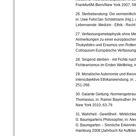
Frankfurt/M./Bern/New York 2007, 59
26. Sterbeberatung: Die vermeintlich
in: Uwe Fahr/Jan Schildmann (Hg.),
Lebensende: Medizin - Ethik - Recht
27. Verfassungsmetaphysik ohne Me
Anmerkungen zu einer europäische
Thukydides und Erasmus von Rotterda
Colloquium Europäische Verfassung,
28. Singend sterben - mit Fichte na
Fichteanismus im Ersten Weltkrieg, i
29. Moralische Autonomie und theoret
intersubjektive Ethikanwendung, in: 
251-266.
30. Galante Geltung. Normengebrauc
Thomasius, in: Rainer Bayreuther (H
New York 2010, 63-79.
31. Wahrheit - Gewißheit - Wirklichke
G. Baumgartens Philosophie, in: Ale
G. Baumgarten – Sinnliche Erkenntni
Hamburg 2008 [Jahrbuch für Aufkläru