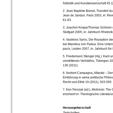
Ästhetik und Kunstwissenschaft 45 (
2. Jean-Baptiste Brenet, Transfert du
Jean de Jandun, Paris 2003, in: Rev
61-63.
3. Joachim Knape/Thomas Schirren (Hg
Stuttgart 2005, in: Jahrbuch Rhetori
4. Vasileios Syros, Die Rezeption der
bei Marsilius von Padua. Eine Unter
pacis
, Leiden 2007, in: Jahrbuch für
5. Friedemann Stengel (Hg.), Kant
umstrittenen Verhältnis, Tübingen 20
136 (2011).
6. Norbert Campagna, Alfarabi – Den
Einführung in seine politische Philos
Recht und Ethik 19 (2011), 503-505.
7. Ken Perszyk (ed.), Molinism: The
erscheint in: Theologische Literatur
Herausgeberschaft
Zeitschriften