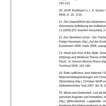
193-210.
20. mit M. Kaufmann u. L. K. Sosoe, 
Ethik, in: 19., 9-20.
21. Die Ungewißheit des Gewissens.
forensische Aufklärung der Aufklärun
13 (2005) [FS Joachim Hruschka], 3-
22. Aus Versehen schön - Die Transz
Holger Neumaier (Hg.), Auf der Ersa
Kunstrasen 2006, Halle 2006, unpag
23. Heart and Soul of the State. So
Ontology and Medieval Theory of Med
Pacis", in: Gerson Moreno Riano (Hg.
Turnhout 2006, 162-186.
24. Ratio sufficiens Juris Naturae? 
Naturrechtsbegründungen von Christi
Stolzenberg (Hg.), Christian Wolff u
Hildesheim/New York 2007, Bd. III, 
25. Moral und Seelenheil. Luis de M
zwischen Augustin und Aristoteles, 
(Hg.), Willensfreiheit - Legitimität 
moderner Rechtskonzeptionen in der