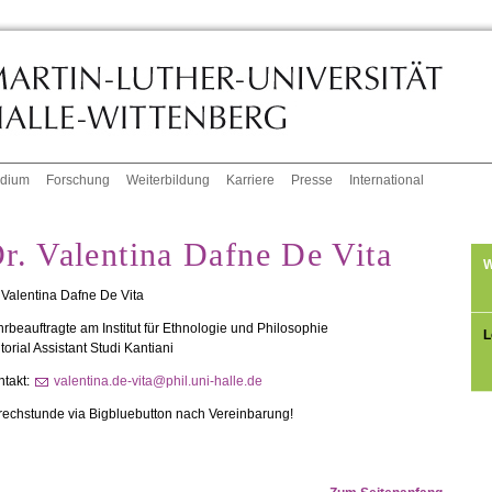
udium
Forschung
Weiterbildung
Karriere
Presse
International
r. Valentina Dafne De Vita
W
 Valentina Dafne De Vita
rbeauftragte am Institut für Ethnologie und Philosophie
L
torial Assistant Studi Kantiani
ntakt:
valentina.de-vita@phil.uni-halle.de
rechstunde via Bigbluebutton nach Vereinbarung!