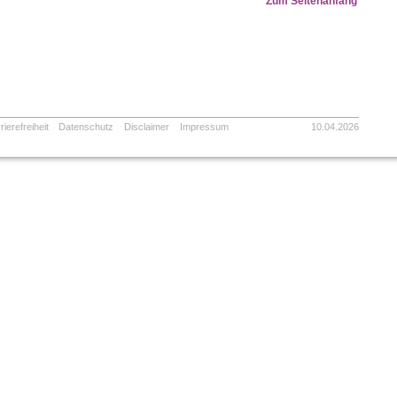
Zum Seitenanfang
rierefreiheit
Datenschutz
Disclaimer
Impressum
10.04.2026