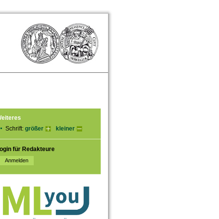
eiteres
Schrift:
größer
kleiner
ogin für Redakteure