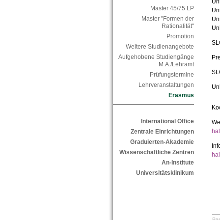
Uni
Master 45/75 LP
Uni
Master "Formen der
Uni
Rationalität"
Uni
Promotion
SL
Weitere Studienangebote
Aufgehobene Studiengänge
Pre
M.A./Lehramt
SL
Prüfungstermine
Lehrveranstaltungen
Uni
Erasmus
Koo
International Office
Wei
ha
Zentrale Einrichtungen
Graduierten-Akademie
In
Wissenschaftliche Zentren
hal
An-Institute
Universitätsklinikum
Bar