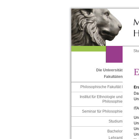
St
E
Die Universität
Fakultäten
Philosophische Fakultät I
Er
Da
Institut für Ethnologie und
Uni
Philosophie
IT
Seminar für Philosophie
Uni
Studium
Uni
Uni
Bachelor
Uni
Lehramt