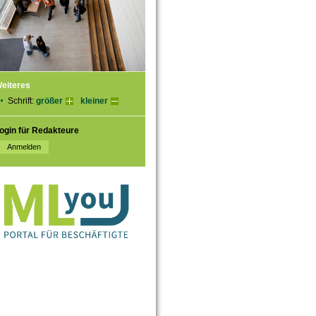
eiteres
Schrift:
größer
kleiner
ogin für Redakteure
tze/#anchor1966340