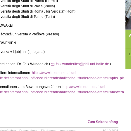
versità degli Studi di Parma (Parma)
versità degli Studi di Pavia (Pavia)
versità degli Studi di Roma „Tor Vergata“ (Rom)
versità degli Studi di Torino (Turin)
OWAKEI
šovská univerzita v Prešove (Presov)
W
OWENIEN
verza v Ljubljani (Ljubljana)
L
rdination: Dr. Falk Wunderlich (
falk.wunderlich@phil.uni-halle.de
)
tere Informationen:
https://www.international.uni-
lle.de/international_office/studierende/hallesche_studierende/erasmus/phs_plae
formationen zum Bewerbungsverfahren:
http://www.international.uni-
le.de/international_office/studierende/hallesche_studierende/erasmus/bewerbung/
Zum Seitenanfang
rierefreiheit
Datenschutz
Disclaimer
Impressum
30.10.2025