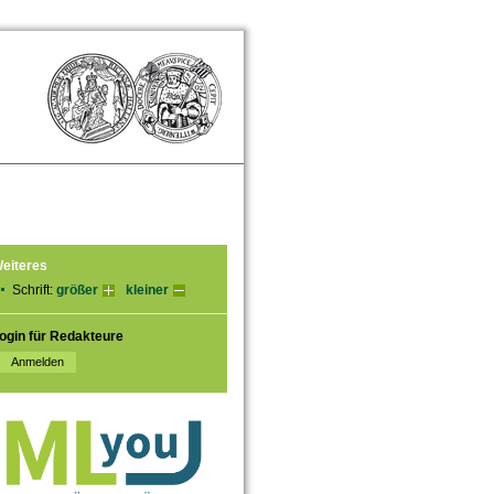
eiteres
Schrift:
größer
kleiner
ogin für Redakteure