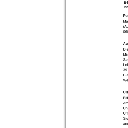
E-
In
Po
Mar
(Ad
06
Au
Die
Min
Sa
Lei
39
E-
We
Ur
Bit
Arr
Uni
Urh
Sie
an