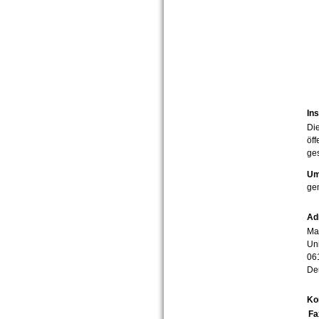
Ins
Die
öff
ges
Um
ge
Ad
Mar
Uni
06
De
Ko
Fa