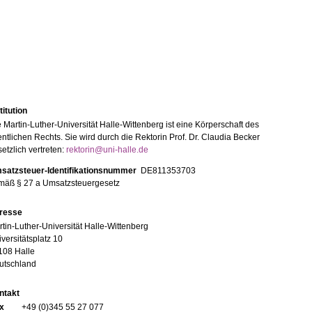
titution
 Martin-Luther-Universität Halle-Wittenberg ist eine Körperschaft des
entlichen Rechts. Sie wird durch die Rektorin Prof. Dr. Claudia Becker
etzlich vertreten:
rektorin@uni-halle.de
satzsteuer-Identifikationsnummer
DE811353703
mäß § 27 a Umsatzsteuergesetz
resse
tin-Luther-Universität Halle-Wittenberg
versitätsplatz 10
108 Halle
utschland
ntakt
x
+49 (0)345 55 27 077