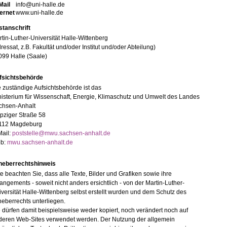
Mail
info@uni-halle.de
ternet
www.uni-halle.de
stanschrift
tin-Luther-Universität Halle-Wittenberg
ressat, z.B. Fakultät und/oder Institut und/oder Abteilung)
099 Halle (Saale)
fsichtsbehörde
 zuständige Aufsichtsbehörde ist das
isterium für Wissenschaft, Energie, Klimaschutz und Umwelt des Landes
chsen-Anhalt
pziger Straße 58
112 Magdeburg
Mail:
poststelle@mwu.sachsen-anhalt.de
b:
mwu.sachsen-anhalt.de
heberrechtshinweis
te beachten Sie, dass alle Texte, Bilder und Grafiken sowie ihre
angements - soweit nicht anders ersichtlich - von der Martin-Luther-
versität Halle-Wittenberg selbst erstellt wurden und dem Schutz des
eberrechts unterliegen.
 dürfen damit beispielsweise weder kopiert, noch verändert noch auf
deren Web-Sites verwendet werden. Der Nutzung der allgemein