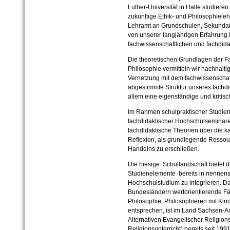
Luther-Universität in Halle studiere
zukünftige Ethik- und Philosophieleh
Lehramt an Grundschulen, Sekundar
von unserer langjährigen Erfahrung 
fachwissenschaftlichen und fachdid
Die theoretischen Grundlagen der Fa
Philosophie vermitteln wir nachhalti
Vernetzung mit dem fachwissenschaf
abgestimmte Struktur unseres fachdi
allem eine eigenständige und
kritis
I
m Rahmen schulpraktischer Studi
fachdidaktischer Hochschulseminar
fachdidaktische Theorien über die kas
Reflexion, als grundlegende Ressour
Handelns zu erschließen.
Die hiesige Schullandschaft bietet d
Studienelemente bereits in nennen
Hochschulstudium zu integrieren. Da
Bundesländern wertorientierende Fä
Philosophie, Philosophieren mit Ki
entsprechen, ist im Land Sachsen-An
Alternativen Evangelischer Religions
Religionsunterricht) bereits seit 199