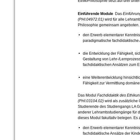
Ethik/Philosophie setzt auf drei unt
Einführende Module
Das
Einführun
(PHI.04972.01)
wird für alle Lehra
Philosophie gemeinsam angeboten. E
den Erwerb elementarer Kenntn
paradigmatische fachdidaktisch
die Entwicklung der Fähigkeit, sich
Gestaltung von Lehr-/Lernproze
fachdidaktischen Ansätzen zum 
eine Weiterentwicklung hinsichtl
Fähigkeit zur Vermittlung domä
Das Modul
Fachdidaktik des Ethikun
(PHI.03104.02)
wird als zusätzliche
Studierende des Studiengangs LA G
anderer Lehramtsstudiengänge für d
dieses Modul fakultativ belegen. Es zi
den Erwerb elementarer Kenntnis
fachdidaktische Ansätze der Kind