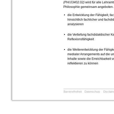
(PHI.03402.02)
wird für alle Lehra
Philosophie gemeinsam angeboten. E
die Entwicklung der Fähigkeit, fac
hinsichtlich fachlicher und fachdi
analysieren
die Vertiefung fachdidaktischer K
Reflexionsfähigkeit
die Weiterentwicklung der Fähig
medialer Arrangements auf die unt
Inhalte sowie die Erreichbarkeit 
reflektieren zu können
Barrierefreiheit
Datenschutz
Disclaim