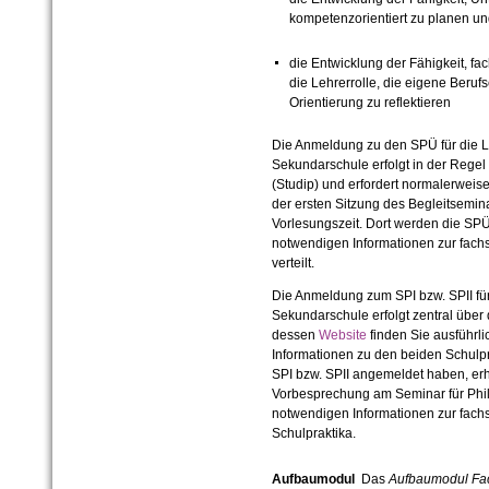
kompetenzorientiert zu planen u
die Entwicklung der Fähigkeit, f
die Lehrerrolle, die eigene Beruf
Orientierung zu reflektieren
Die Anmeldung zu den SPÜ für die 
Sekundarschule erfolgt in der Rege
(Studip) und erfordert normalerweis
der ersten Sitzung des Begleitsemin
Vorlesungszeit. Dort werden die SPÜ
notwendigen Informationen zur fach
verteilt.
Die Anmeldung zum SPI bzw. SPII f
Sekundarschule erfolgt zentral über
dessen
Website
finden Sie ausführl
Informationen zu den beiden Schulp
SPI bzw. SPII angemeldet haben, erh
Vorbesprechung am Seminar für Philo
notwendigen Informationen zur fachs
Schulpraktika.
Aufbaumodul
Das
Aufbaumodul
Fac