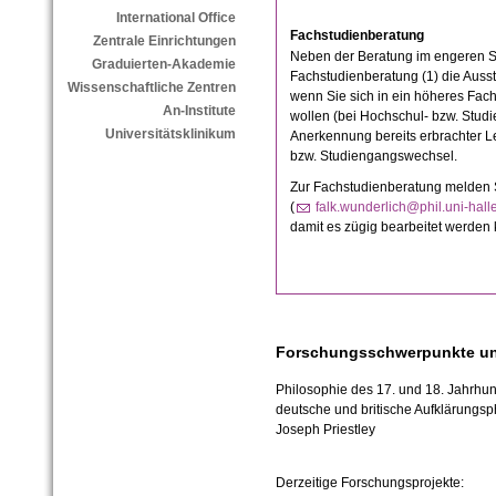
International Office
Fachstudienberatung
Zentrale Einrichtungen
Neben der Beratung im engeren S
Graduierten-Akademie
Fachstudienberatung (1) die Auss
Wissenschaftliche Zentren
wenn Sie sich in ein höheres Fac
An-Institute
wollen (bei Hochschul- bzw. Stud
Universitätsklinikum
Anerkennung bereits erbrachter L
bzw. Studiengangswechsel.
Zur Fachstudienberatung melden Si
(
falk.wunderlich@phil.uni-hall
damit es zügig bearbeitet werden 
Forschungsschwerpunkte un
Philosophie des 17. und 18. Jahrhund
deutsche und britische
Aufklärungsp
Joseph Priestley
Derzeitige Forschungsprojekte: