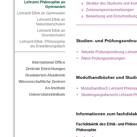
Lehramt Philosophie an
Struktur des Studiums und Ko
Gymnasien
Zulassungsvoraussetzungen
Lehramt Ethik an Gymnasien
Bewerbung und Einschreibun
Lehramt Ethik an
Sekundarschulen
Lehramt Ethik an
Grundschulen
Studien- und Prüfungsordn
Lehramt Ethik / Philosophie
als Erweiterungsfach
Aktuelle Prüfungsordnung Lehra
Ältere Prüfungsordnungen
International Office
Zentrale Einrichtungen
Graduierten-Akademie
Modulhandbücher und Studi
Wissenschaftliche Zentren
An-Institute
Modulhandbuch Lehramt Philoso
Universitätsklinikum
Studiengangübersicht Lehramt P
Informationen zum fachdida
Fachdidaktik des Ethik- und Philos
Philosophie