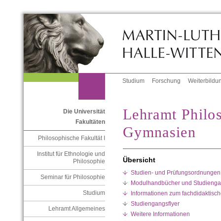
Studium
Forschung
Weiterbildu
Lehramt Philo
Die Universität
Fakultäten
Gymnasien
Philosophische Fakultät I
Institut für Ethnologie und
Übersicht
Philosophie
Studien- und Prüfungsordnungen
Seminar für Philosophie
Modulhandbücher und Studienga
Studium
Informationen zum fachdidaktisc
Studiengangsflyer
Lehramt Allgemeines
Weitere Informationen