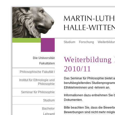
Studium
Forschung
Weiterbildu
Weiterbildung
Die Universität
Fakultäten
2010/11
Philosophische Fakultät I
Das Seminar für Philosophie bietet 
Institut für Ethnologie und
berufsbegleitendes Studienprogramm
Philosophie
Ethiklehrerinnen und -lehrern an.
Seminar für Philosophie
Informationen dazu entnehmen Sie bit
Dokumenten.
Studium
Bitte beachten Sie, dass die Bewerb
Bachelor
Bewerbungen sind nicht mehr möglich
Lehramt