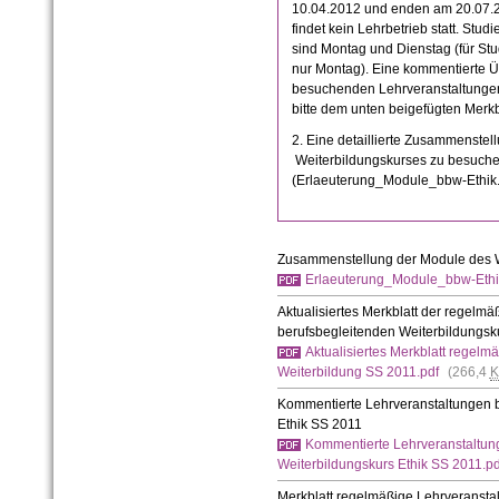
10.04.2012 und enden am 20.07.20
findet kein Lehrbetrieb statt. Stu
sind Montag und Dienstag (für S
nur Montag). Eine kommentierte Ü
besuchenden Lehrveranstaltunge
bitte dem unten beigefügten Merkbl
2. Eine detaillierte Zusammenstel
Weiterbildungskurses zu besuchen 
(Erlaeuterung_Module_bbw-Ethik.
Zusammenstellung der Module des W
Erlaeuterung_Module_bbw-Ethi
Aktualisiertes
Merkblatt der regelmä
berufsbegleitenden Weiterbildungs
Aktualisiertes Merkblatt regelm
Weiterbildung SS 2011.pdf
(266,4
K
Kommentierte Lehrveranstaltungen b
Ethik SS 2011
Kommentierte Lehrveranstaltun
Weiterbildungskurs Ethik SS 2011.pd
Merkblatt regelmäßige Lehrveransta