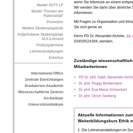
wenn Sie Interesse an einem entsp
Master 45/75 LP
Wir werden Sie dann über ähnliche 
Master "Formen der
informieren.
Rationalität"
Mit Fragen zu Organisation und Inh
Promotion
Sie sich gerne an
Weitere Studienangebote
Aufgehobene Studiengänge
Herrn PD Dr. Alexander Aichele,
M.A./Lehramt
0345/5524394, wenden.
Prüfungstermine
Lehrveranstaltungen
Erasmus
Zuständige wissenschaftlich
Mitarbeiterinnen
International Office
PD Dr. phil. habil. Alexander Aich
Zentrale Einrichtungen
Dr. phil. Peggy Breitenstein
Graduierten-Akademie
Dr. phil. Eva-Maria Schwickert
Wissenschaftliche Zentren
Dr. phil. Ulrich Seeberg
An-Institute
Universitätsklinikum
Aktuelle Informationen zu
Weiterbildungskurs Ethik 
1. Die Lehrveranstaltungen im 