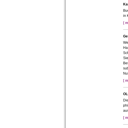
Ka
Bu
in 
[ m
Ge
We
Ha
Sch
Sie
Bes
sub
Nut
[ m
OL
Di
phi
au
[ m