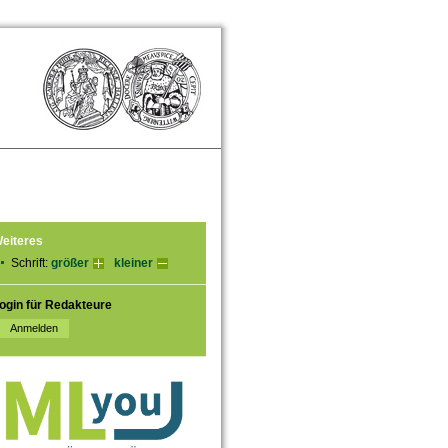
eiteres
Schrift:
größer
kleiner
ogin für Redakteure