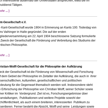
h Interessierte außerhalb der Universitäten ansprechen, etwa die im
uldienst Tätigen.
ehr ... ]
t-Gesellschaft e.V.
 Kant-Gesellschaft wurde 1904 in Erinnerung an Kants 100. Todestag von
s Vaihinger in Halle gegründet. Die auf der ersten
tgliederversammlung am 22. April 1904 beschlossene Satzung formulierte
 Zweck der Gesellschaft die Förderung und Verbreitung des Studiums der
ntischen Philosophie.
ehr ... ]
istian-Wolff-Gesellschaft für die Philosophie der Aufklärung
ck der Gesellschaft ist die Förderung von Wissenschaft und Forschung
 dem Gebiet der Philosophie im Zeitalter der Aufklärung, die auch in ihrer
senschaftlichen, kulturellen, gesellschaftlichen und politischen
eutung für die Gegenwart thematisch werden soll. Insbesondere steht
 Erforschung der Philosophie von Christian Wolff, seiner Schüler sowie
ner Kritiker im Vordergrund. Ziel ist es, Forschungsergebnisse über
anstaltungen, Publikationen und weitere Projekte sowohl der
höffentlichkeit, als auch einem breiteren, interessierten Publikum zu
sentieren. Ferner besteht die Absicht, Wolff und seine Leistungen sowie