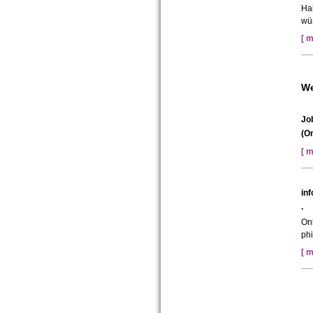
Hal
wü
[ m
We
Jo
(O
[ m
in
.
Onl
ph
[ m