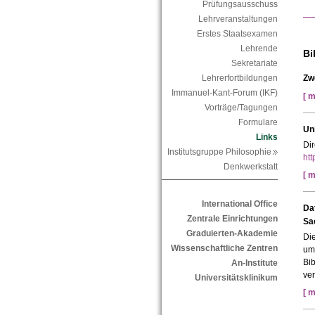
Prüfungsausschuss
Lehrveranstaltungen
Erstes Staatsexamen
Lehrende
Bi
Sekretariate
Zw
Lehrerfortbildungen
Immanuel-Kant-Forum (IKF)
[ m
Vorträge/Tagungen
Formulare
Un
Links
Dir
Institutsgruppe Philosophie
htt
Denkwerkstatt
[ m
International Office
Da
Zentrale Einrichtungen
Sa
Graduierten-Akademie
Die
Wissenschaftliche Zentren
um
Bib
An-Institute
ver
Universitätsklinikum
[ m