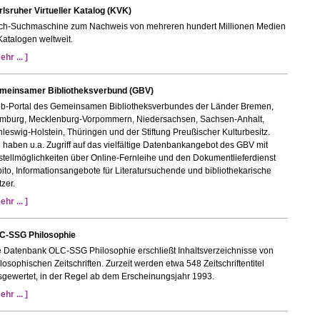
rlsruher Virtueller Katalog (KVK)
ch-Suchmaschine zum Nachweis von mehreren hundert Millionen Medien
Katalogen weltweit.
ehr ... ]
meinsamer Bibliotheksverbund (GBV)
b-Portal des Gemeinsamen Bibliotheksverbundes der Länder Bremen,
mburg, Mecklenburg-Vorpommern, Niedersachsen, Sachsen-Anhalt,
leswig-Holstein, Thüringen und der Stiftung Preußischer Kulturbesitz.
 haben u.a. Zugriff auf das vielfältige Datenbankangebot des GBV mit
tellmöglichkeiten über Online-Fernleihe und den Dokumentlieferdienst
ito, Informationsangebote für Literatursuchende und bibliothekarische
zer.
ehr ... ]
C-SSG Philosophie
e Datenbank OLC-SSG Philosophie erschließt Inhaltsverzeichnisse von
losophischen Zeitschriften.
Zurzeit werden etwa 548 Zeitschriftentitel
sgewertet, in der Regel ab dem Erscheinungsjahr 1993.
ehr ... ]