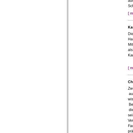
auc
Sch
[ m
Kan
Die
Han
Mi
als
Ka
[ m
Chr
Zwe
auf
wis
Bed
die
sei
Ver
Fac
prä