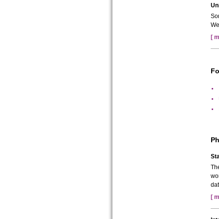
Uni
So
We
[ m
Fo
Ph
St
The
wor
dat
[ m