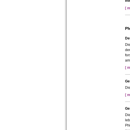
In
[ m
Ph
De
Die
de
fo
am
[ m
Ges
Die
[ m
Ge
Die
leb
Phi